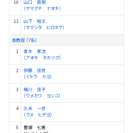
10
山口 直樹
（ヤマグチ ナオキ）
11
山下 裕丈
（ヤマシタ ヒロタケ）
准教授 （7名）
1
青木 孝次
（アオキ タカツグ）
2
伊藤 佳世
（イトウ カヨ）
3
梅川 佳子
（ウメカワ ヨシコ）
4
久米 一世
（クメ ヒデヨ）
5
曽場 七恵