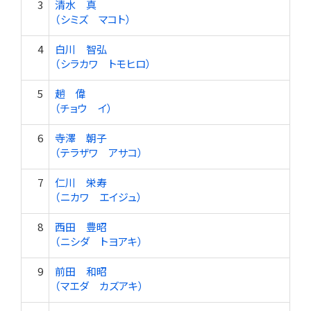
3
清水 真
（シミズ マコト）
4
白川 智弘
（シラカワ トモヒロ）
5
趙 偉
（チョウ イ）
6
寺澤 朝子
（テラザワ アサコ）
7
仁川 栄寿
（ニカワ エイジュ）
8
西田 豊昭
（ニシダ トヨアキ）
9
前田 和昭
（マエダ カズアキ）