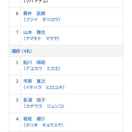
（ソバ ナナエ）
6
藤井 辰朗
（フジイ タツロウ）
7
山本 雅也
（ヤマモト マサヤ）
講師 （4名）
1
鮎川 瑞絵
（アユカワ ミズエ）
2
市原 寛之
（イチハラ ヒロユキ）
3
影浦 順子
（カゲウラ ジュンコ）
4
堀尾 郷介
（ホリオ キョウスケ）