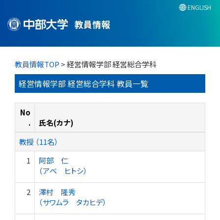
ENGLISH
教員情報
教員情報TOP
> 経営情報学部 経営総合学科
経営情報学部 経営総合学科 教員一覧
No
.
氏名(カナ)
教授 （11名）
1
阿部 仁
（アベ ヒトシ）
2
澤村 隆秀
（サワムラ タカヒデ）