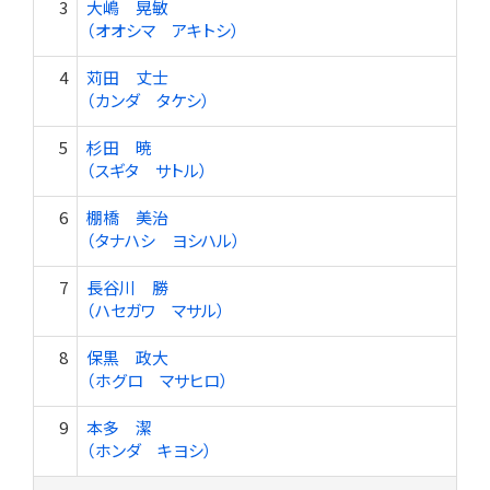
3
大嶋 晃敏
（オオシマ アキトシ）
4
苅田 丈士
（カンダ タケシ）
5
杉田 暁
（スギタ サトル）
6
棚橋 美治
（タナハシ ヨシハル）
7
長谷川 勝
（ハセガワ マサル）
8
保黒 政大
（ホグロ マサヒロ）
9
本多 潔
（ホンダ キヨシ）