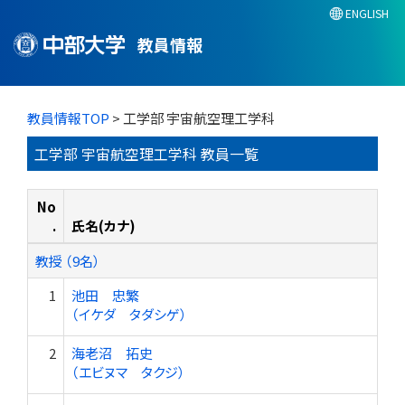
ENGLISH
教員情報
教員情報TOP
> 工学部 宇宙航空理工学科
工学部 宇宙航空理工学科 教員一覧
No
.
氏名(カナ)
教授 （9名）
1
池田 忠繁
（イケダ タダシゲ）
2
海老沼 拓史
（エビヌマ タクジ）