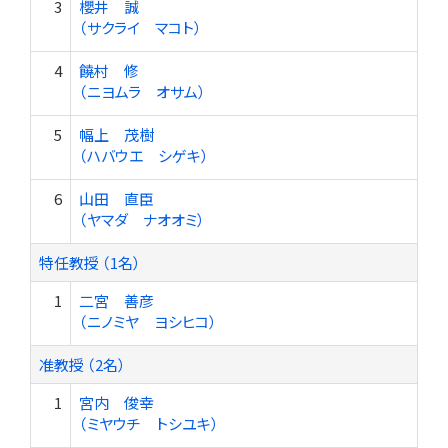
3
櫻井 誠
（サクライ マコト）
4
饒村 修
（ニヨムラ オサム）
5
幅上 茂樹
（ハバウエ シゲキ）
6
山田 直臣
（ヤマダ ナオオミ）
特任教授 （1名）
1
二宮 善彦
（ニノミヤ ヨシヒコ）
准教授 （2名）
1
宮内 俊幸
（ミヤウチ トシユキ）