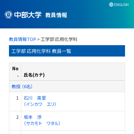
ENGLISH
教員情報
教員情報TOP
> 工学部 応用化学科
工学部 応用化学科 教員一覧
No
.
氏名(カナ)
教授 （6名）
1
石川 英里
（イシカワ エリ）
2
坂本 渉
（サカモト ワタル）