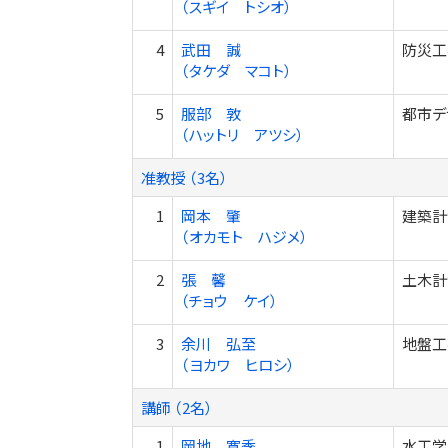
（スギイ トシオ）
4
武田 誠
防災工
（タケダ マコト）
5
服部 敦
都市デ
（ハットリ アツシ）
准教授 （3名）
1
岡本 肇
建築計
（オカモト ハジメ）
2
張 馨
土木計
（チョウ ケイ）
3
余川 弘至
地盤工
（ヨカワ ヒロシ）
講師 （2名）
1
岡地 寛季
水工学