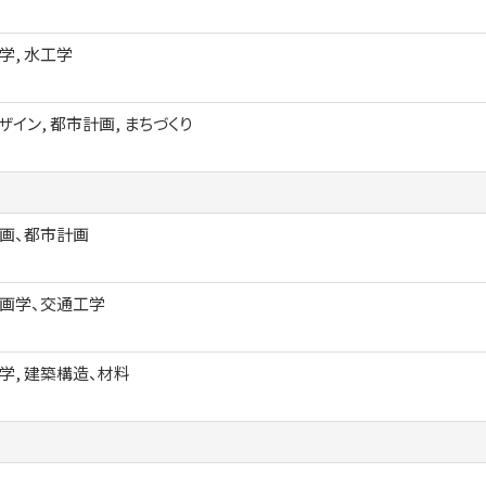
学, 水工学
ザイン, 都市計画, まちづくり
画、都市計画
画学、交通工学
学, 建築構造、材料