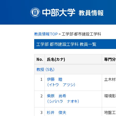
教員情報
教員情報TOP
> 工学部 都市建設工学科
工学部 都市建設工学科 教員一覧
No.
氏名(カナ)
専門分
教授 （5名）
1
伊藤 睦
土木材
（イトウ アツシ）
2
柴原 尚希
環境影
（シバハラ ナオキ）
3
杉井 俊夫
地盤工