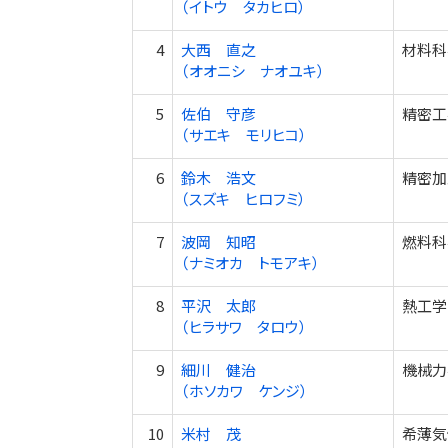
（イトウ タカヒロ）
4
大西 直之
材料科
（オオニシ ナオユキ）
5
佐伯 守彦
精密工
（サエキ モリヒコ）
6
鈴木 浩文
精密加
（スズキ ヒロフミ）
7
波岡 知昭
燃料科学
（ナミオカ トモアキ）
8
平沢 太郎
熱工学
（ヒラサワ タロウ）
9
細川 健治
機械力
（ホソカワ ケンジ）
10
米村 茂
希薄気