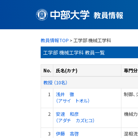
教員情報
教員情報TOP
> 工学部 機械工学科
工学部 機械工学科 教員一覧
No.
氏名(カナ)
専門分
教授 （10名）
1
浅井 徹
制御、
（アサイ トオル）
2
安達 和彦
機械力
（アダチ カズヒコ）
3
伊藤 高啓
混相流