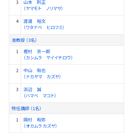
3
山本 則正
（ヤマモト ノリマサ）
4
渡邉 裕文
（ワタナベ ヒロフミ）
准教授 （3名）
1
樫村 京一郎
（カシムラ ケイイチロウ）
2
中山 和也
（ナカヤマ カズヤ）
3
浜辺 誠
（ハマベ マコト）
特任講師 （1名）
1
岡村 和弥
（オカムラ カズヤ）