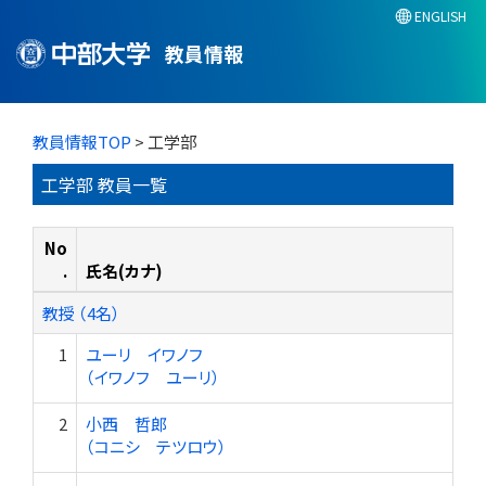
ENGLISH
教員情報
教員情報TOP
> 工学部
工学部 教員一覧
No
.
氏名(カナ)
教授 （4名）
1
ユーリ イワノフ
（イワノフ ユーリ）
2
小西 哲郎
（コニシ テツロウ）