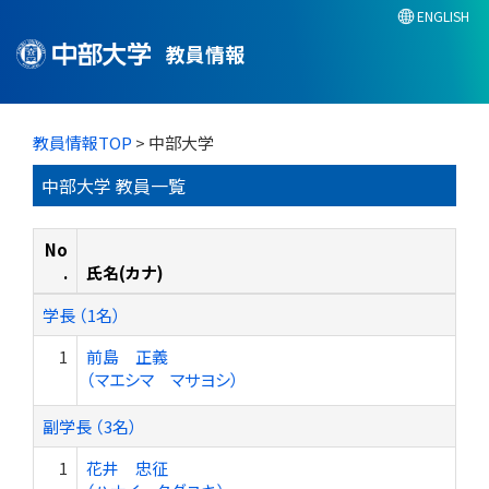
ENGLISH
教員情報
教員情報TOP
> 中部大学
中部大学 教員一覧
No
.
氏名(カナ)
学長 （1名）
1
前島 正義
（マエシマ マサヨシ）
副学長 （3名）
1
花井 忠征