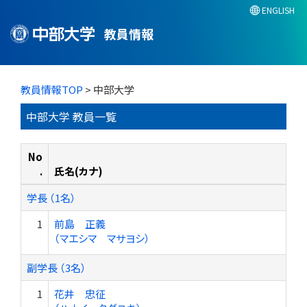
ENGLISH
教員情報
教員情報TOP
> 中部大学
中部大学 教員一覧
No
.
氏名(カナ)
学長 （1名）
1
前島 正義
（マエシマ マサヨシ）
副学長 （3名）
1
花井 忠征