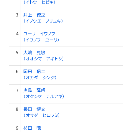
（イトウ ヒビキ）
3
井上 徳之
（イノウエ ノリユキ）
4
ユーリ イワノフ
（イワノフ ユーリ）
5
大嶋 晃敏
（オオシマ アキトシ）
6
岡田 信二
（オカダ シンジ）
7
奥島 輝昭
（オクシマ テルアキ）
8
長田 博文
（オサダ ヒロフミ）
9
杉田 暁