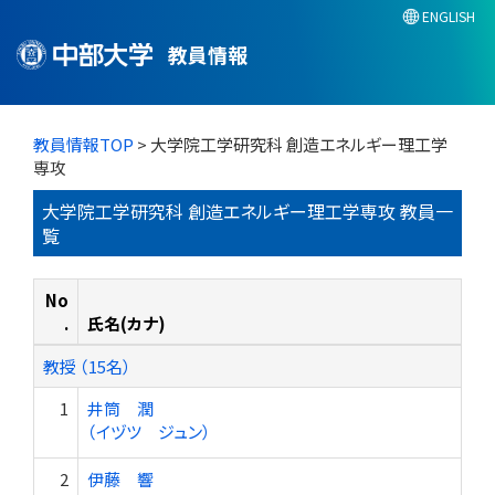
ENGLISH
教員情報
教員情報TOP
> 大学院工学研究科 創造エネルギー理工学
専攻
大学院工学研究科 創造エネルギー理工学専攻 教員一
覧
No
.
氏名(カナ)
教授 （15名）
1
井筒 潤
（イヅツ ジュン）
2
伊藤 響