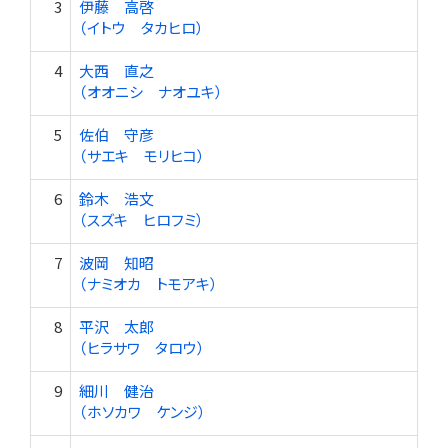
3
伊藤 高啓
（イトウ タカヒロ）
4
大西 直之
（オオニシ ナオユキ）
5
佐伯 守彦
（サエキ モリヒコ）
6
鈴木 浩文
（スズキ ヒロフミ）
7
波岡 知昭
（ナミオカ トモアキ）
8
平沢 太郎
（ヒラサワ タロウ）
9
細川 健治
（ホソカワ ケンジ）