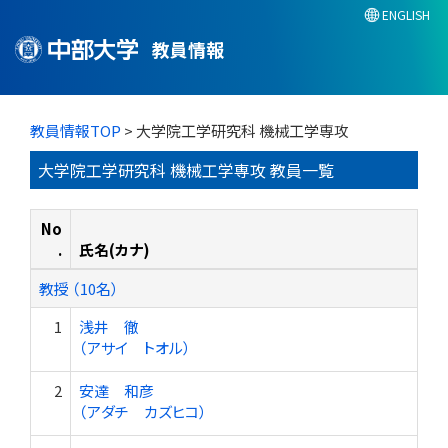
ENGLISH
教員情報
教員情報TOP
> 大学院工学研究科 機械工学専攻
大学院工学研究科 機械工学専攻 教員一覧
No
.
氏名(カナ)
教授 （10名）
1
浅井 徹
（アサイ トオル）
2
安達 和彦
（アダチ カズヒコ）