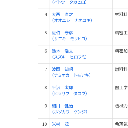
（イトウ タカヒロ）
4
大西 直之
材料科
（オオニシ ナオユキ）
5
佐伯 守彦
精密工
（サエキ モリヒコ）
6
鈴木 浩文
精密加
（スズキ ヒロフミ）
7
波岡 知昭
燃料科学
（ナミオカ トモアキ）
8
平沢 太郎
熱工学
（ヒラサワ タロウ）
9
細川 健治
機械力
（ホソカワ ケンジ）
10
米村 茂
希薄気