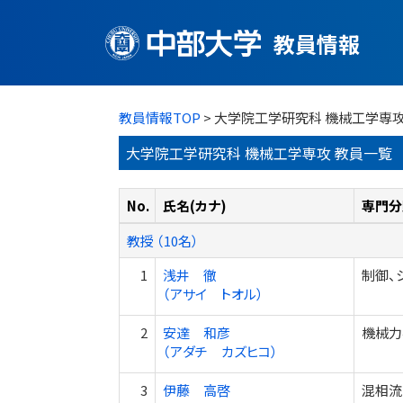
教員情報
教員情報TOP
> 大学院工学研究科 機械工学専
大学院工学研究科 機械工学専攻 教員一覧
No.
氏名(カナ)
専門分
教授 （10名）
1
浅井 徹
制御、
（アサイ トオル）
2
安達 和彦
機械力
（アダチ カズヒコ）
3
伊藤 高啓
混相流