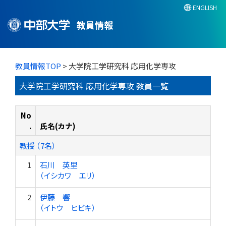
ENGLISH
教員情報
教員情報TOP
> 大学院工学研究科 応用化学専攻
大学院工学研究科 応用化学専攻 教員一覧
No
.
氏名(カナ)
教授 （7名）
1
石川 英里
（イシカワ エリ）
2
伊藤 響
（イトウ ヒビキ）