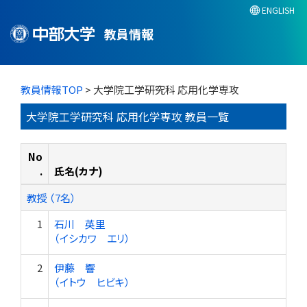
ENGLISH
教員情報
教員情報TOP
> 大学院工学研究科 応用化学専攻
大学院工学研究科 応用化学専攻 教員一覧
No
.
氏名(カナ)
教授 （7名）
1
石川 英里
（イシカワ エリ）
2
伊藤 響
（イトウ ヒビキ）