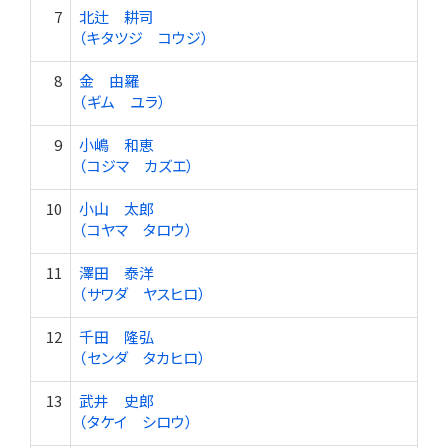
7
北辻 耕司
（キタツジ コウジ）
8
金 由羅
（ギム ユラ）
9
小嶋 和恵
（コジマ カズエ）
10
小山 太郎
（コヤマ タロウ）
11
澤田 泰洋
（サワダ ヤスヒロ）
12
千田 隆弘
（センダ タカヒロ）
13
武井 史郎
（タケイ シロウ）