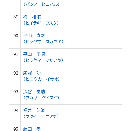
（バンノ ヒロハル）
89
柊 和佑
（ヒイラギ ワスケ）
90
平山 貴之
（ヒラヤマ タカユキ）
91
平山 正昭
（ヒラヤマ マサアキ）
92
廣塚 功
（ヒロツカ イサオ）
93
深谷 圭助
（フカヤ ケイスケ）
94
福井 弘道
（フクイ ヒロミチ）
95
藤田 孝