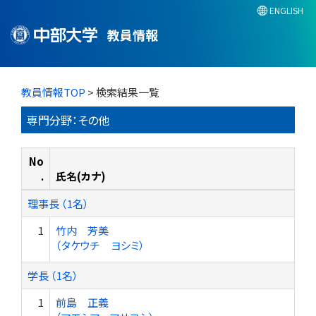
ENGLISH
教員情報
教員情報TOP
> 検索結果一覧
専門分野：その他
No
.
氏名(カナ)
理事長 （1名）
1
竹内 芳美
（タケウチ ヨシミ）
学長 （1名）
1
前島 正義