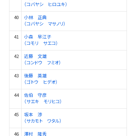
（コバヤシ ヒロユキ）
40
小林 正典
（コバヤシ マサノリ）
41
小森 早江子
（コモリ サエコ）
42
近藤 文雄
（コンドウ フミオ）
43
後藤 英雄
（ゴトウ ヒデオ）
44
佐伯 守彦
（サエキ モリヒコ）
45
坂本 渉
（サカモト ワタル）
46
澤村 隆秀