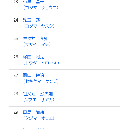
23
小島 晶子
（コジマ ショウコ）
24
児玉 泰
（コダマ ヤスシ）
25
佐々井 真知
（ササイ マチ）
26
澤田 裕之
（サワダ ヒロユキ）
27
関山 健治
（セキヤマ ケンジ）
28
祖父江 沙矢加
（ソブエ サヤカ）
29
田島 織絵
（タジマ オリエ）