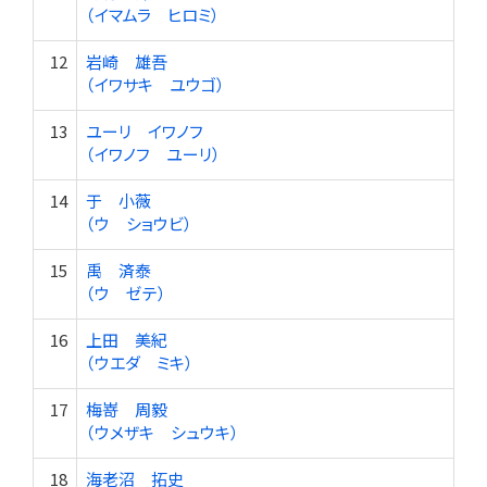
（イマムラ ヒロミ）
12
岩崎 雄吾
（イワサキ ユウゴ）
13
ユーリ イワノフ
（イワノフ ユーリ）
14
于 小薇
（ウ ショウビ）
15
禹 済泰
（ウ ゼテ）
16
上田 美紀
（ウエダ ミキ）
17
梅嵜 周毅
（ウメザキ シュウキ）
18
海老沼 拓史