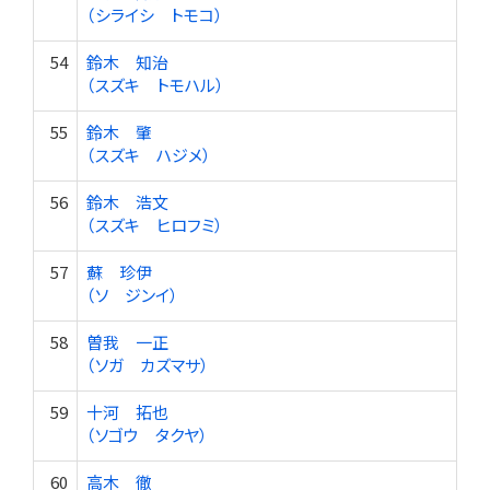
（シライシ トモコ）
54
鈴木 知治
（スズキ トモハル）
55
鈴木 肇
（スズキ ハジメ）
56
鈴木 浩文
（スズキ ヒロフミ）
57
蘇 珍伊
（ソ ジンイ）
58
曽我 一正
（ソガ カズマサ）
59
十河 拓也
（ソゴウ タクヤ）
60
高木 徹