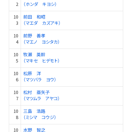
2
（ホンダ キヨシ）
10
前田 和昭
3
（マエダ カズアキ）
10
前野 善孝
4
（マエノ ヨシタカ）
10
牧瀬 英幹
5
（マキセ ヒデモト）
10
松原 洋
6
（マツバラ ヨウ）
10
松村 亜矢子
7
（マツムラ アヤコ）
10
三島 浩路
8
（ミシマ コウジ）
10
水野 智之