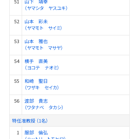
51
山下 靖幸
（ヤマシタ ヤスユキ）
52
山本 彩未
（ヤマモト サイミ）
53
山本 雅也
（ヤマモト マサヤ）
54
横手 直美
（ヨコテ ナオミ）
55
和崎 聖日
（ワザキ セイカ）
56
渡部 貴志
（ワタナベ タカシ）
特任准教授 （1名）
1
服部 倫弘
（ハットリ トモヒロ）