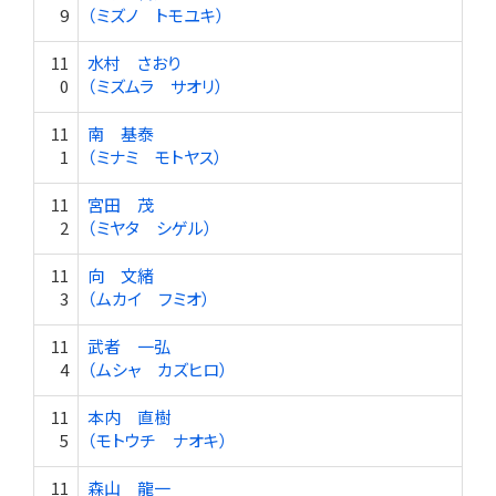
9
（ミズノ トモユキ）
11
水村 さおり
0
（ミズムラ サオリ）
11
南 基泰
1
（ミナミ モトヤス）
11
宮田 茂
2
（ミヤタ シゲル）
11
向 文緒
3
（ムカイ フミオ）
11
武者 一弘
4
（ムシャ カズヒロ）
11
本内 直樹
5
（モトウチ ナオキ）
11
森山 龍一