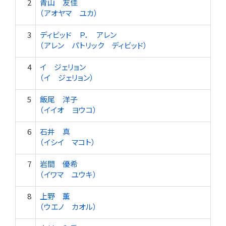
2
青山 友佳
（アオヤマ ユカ）
3
ディビッド Ｐ． アレン
（アレン パトリック ディビッド）
4
イ ジェリョン
（イ ジェリョン）
5
飯尾 洋子
（イイオ ヨウコ）
6
石井 真
（イシイ マコト）
7
岩間 優希
（イワマ ユウキ）
8
上野 薫
（ウエノ カオル）