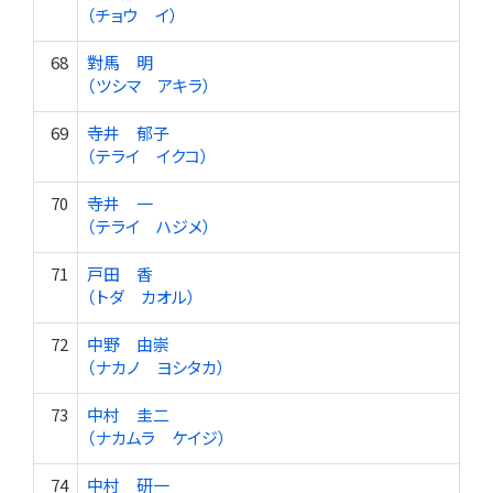
（チョウ イ）
68
對馬 明
（ツシマ アキラ）
69
寺井 郁子
（テライ イクコ）
70
寺井 一
（テライ ハジメ）
71
戸田 香
（トダ カオル）
72
中野 由崇
（ナカノ ヨシタカ）
73
中村 圭二
（ナカムラ ケイジ）
74
中村 研一