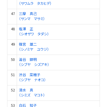
（サワムラ タカヒデ）
47
三摩 真己
（サンマ マサミ）
48
塩澤 正
（シオザワ タダシ）
49
篠宮 雄二
（シノミヤ ユウジ）
50
澁谷 鎮明
（シブヤ シズアキ）
51
渋谷 菜穂子
（シブヤ ナオコ）
52
清水 真
（シミズ マコト）
53
白石 知子