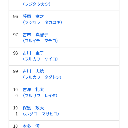
（フジタ タカシ）
96
藤原 孝之
（フジワラ タカユキ）
97
古市 真智子
（フルイチ マチコ）
98
古川 圭子
（フルカワ ケイコ）
99
古川 忠稔
（フルカワ タダトシ）
10
古澤 礼太
0
（フルサワ レイタ）
10
保黒 政大
1
（ホグロ マサヒロ）
10
本多 潔