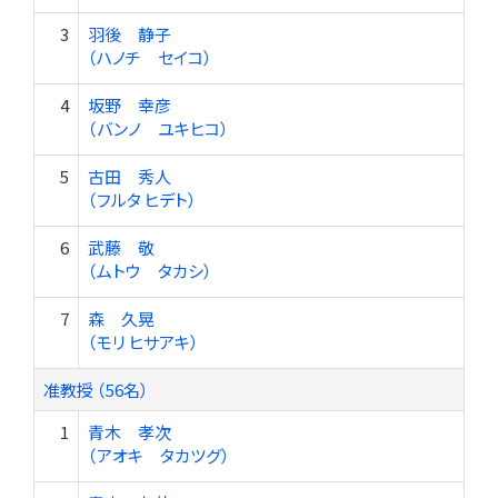
3
羽後 静子
（ハノチ セイコ）
4
坂野 幸彦
（バンノ ユキヒコ）
5
古田 秀人
（フルタ ヒデト）
6
武藤 敬
（ムトウ タカシ）
7
森 久晃
（モリ ヒサアキ）
准教授 （56名）
1
青木 孝次
（アオキ タカツグ）