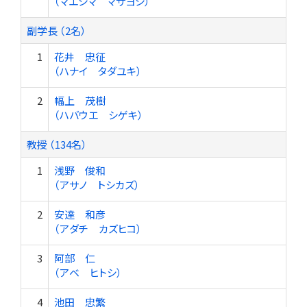
（マエシマ マサヨシ）
副学長 （2名）
1
花井 忠征
（ハナイ タダユキ）
2
幅上 茂樹
（ハバウエ シゲキ）
教授 （134名）
1
浅野 俊和
（アサノ トシカズ）
2
安達 和彦
（アダチ カズヒコ）
3
阿部 仁
（アベ ヒトシ）
4
池田 忠繁