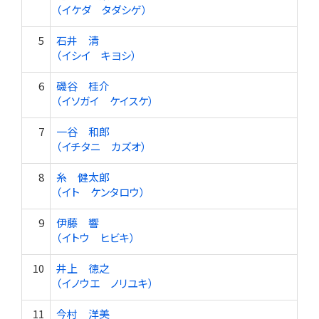
（イケダ タダシゲ）
5
石井 清
（イシイ キヨシ）
6
磯谷 桂介
（イソガイ ケイスケ）
7
一谷 和郎
（イチタニ カズオ）
8
糸 健太郎
（イト ケンタロウ）
9
伊藤 響
（イトウ ヒビキ）
10
井上 徳之
（イノウエ ノリユキ）
11
今村 洋美