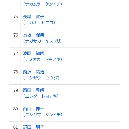
（ナカムラ ケンイチ）
75
長尾 寛子
（ナガオ ヒロコ）
76
長坂 保典
（ナガサカ ヤスノリ）
77
波岡 知昭
（ナミオカ トモアキ）
78
西沢 祐治
（ニシザワ ユウジ）
79
西田 豊昭
（ニシダ トヨアキ）
80
西山 伸一
（ニシヤマ シンイチ）
81
野田 明子