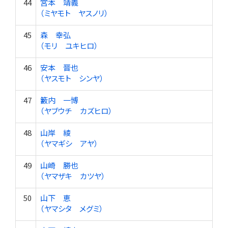
44
宮本 靖義
（ミヤモト ヤスノリ）
45
森 幸弘
（モリ ユキヒロ）
46
安本 晋也
（ヤスモト シンヤ）
47
籔内 一博
（ヤブウチ カズヒロ）
48
山岸 綾
（ヤマギシ アヤ）
49
山崎 勝也
（ヤマザキ カツヤ）
50
山下 恵
（ヤマシタ メグミ）