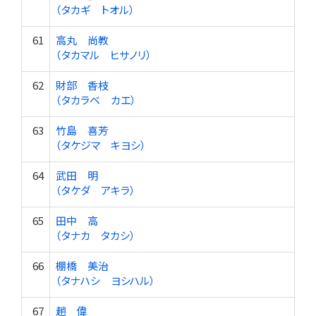
（タカギ トオル）
61
高丸 尚教
（タカマル ヒサノリ）
62
財部 香枝
（タカラベ カエ）
63
竹島 喜芳
（タケジマ キヨシ）
64
武田 明
（タケダ アキラ）
65
田中 高
（タナカ タカシ）
66
棚橋 美治
（タナハシ ヨシハル）
67
趙 偉