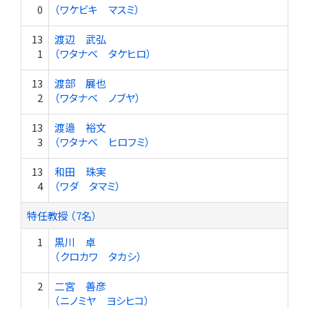
0
（ワケビキ マスミ）
13
渡辺 武弘
1
（ワタナベ タケヒロ）
13
渡部 展也
2
（ワタナベ ノブヤ）
13
渡邉 裕文
3
（ワタナベ ヒロフミ）
13
和田 珠実
4
（ワダ タマミ）
特任教授 （7名）
1
黒川 卓
（クロカワ タカシ）
2
二宮 善彦
（ニノミヤ ヨシヒコ）