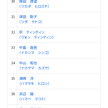
30
塚田 啓道
（ツカダ ヒロミチ）
31
津田 聡子
（ツダ サトコ）
32
宗 ティンティン
（ヅォン ティンティン）
33
中島 眞吾
（ナカシマ シンゴ）
34
中山 和也
（ナカヤマ カズヤ）
35
濱崎 洋
（ハマサキ ヒロシ）
36
浜辺 誠
（ハマベ マコト）