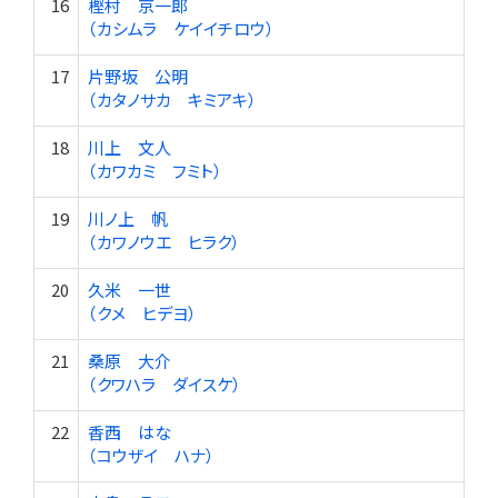
16
樫村 京一郎
（カシムラ ケイイチロウ）
17
片野坂 公明
（カタノサカ キミアキ）
18
川上 文人
（カワカミ フミト）
19
川ノ上 帆
（カワノウエ ヒラク）
20
久米 一世
（クメ ヒデヨ）
21
桑原 大介
（クワハラ ダイスケ）
22
香西 はな
（コウザイ ハナ）