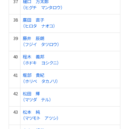
37
樋口 万太郎
（ヒグチ マンタロウ）
38
廣田 直子
（ヒロタ ナオコ）
39
藤井 辰朗
（フジイ タツロウ）
40
程木 義邦
（ホドキ ヨシクニ）
41
堀部 貴紀
（ホリベ タカノリ）
42
松田 輝
（マツダ テル）
43
松本 純
（マツモト アツシ）