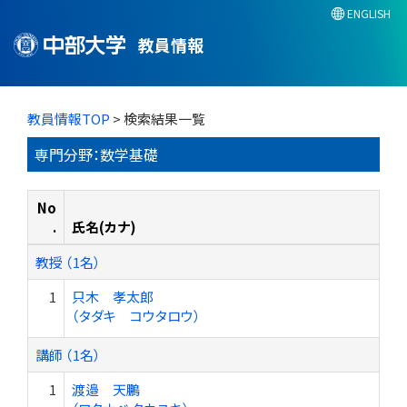
ENGLISH
教員情報
教員情報TOP
> 検索結果一覧
専門分野：数学基礎
No
.
氏名(カナ)
教授 （1名）
1
只木 孝太郎
（タダキ コウタロウ）
講師 （1名）
1
渡邉 天鵬