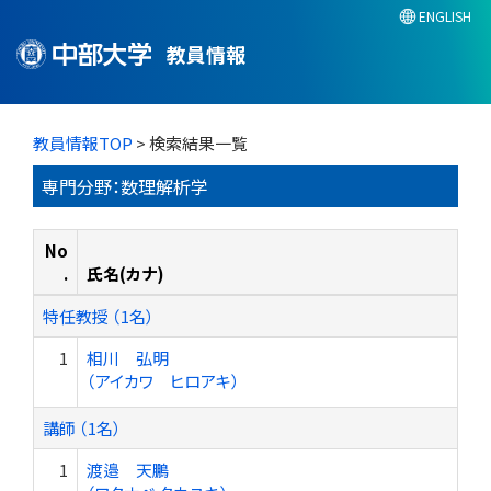
ENGLISH
教員情報
教員情報TOP
> 検索結果一覧
専門分野：数理解析学
No
.
氏名(カナ)
特任教授 （1名）
1
相川 弘明
（アイカワ ヒロアキ）
講師 （1名）
1
渡邉 天鵬