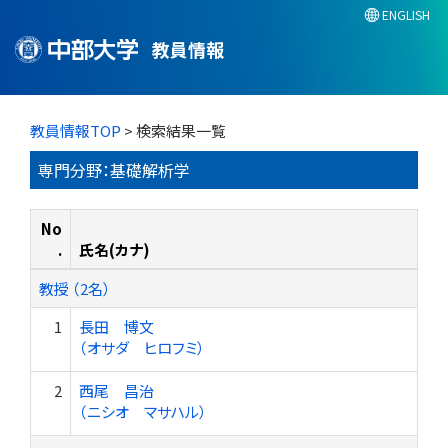
ENGLISH
教員情報
教員情報TOP
> 検索結果一覧
専門分野：基礎解析学
No
.
氏名(カナ)
教授 （2名）
1
長田 博文
（オサダ ヒロフミ）
2
西尾 昌治
（ニシオ マサハル）