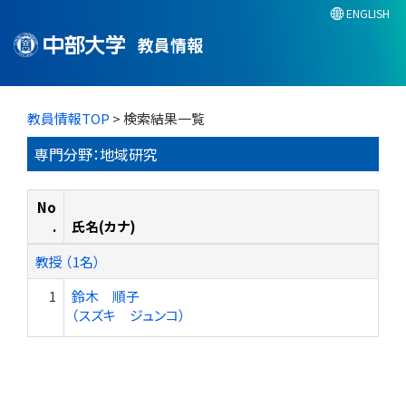
ENGLISH
教員情報
教員情報TOP
> 検索結果一覧
専門分野：地域研究
No
.
氏名(カナ)
教授 （1名）
1
鈴木 順子
（スズキ ジュンコ）