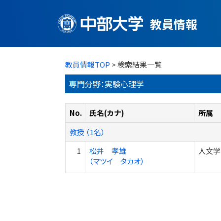
教員情報
教員情報TOP
> 検索結果一覧
専門分野：実験心理学
No.
氏名(カナ)
所属
教授 （1名）
1
松井 孝雄
人文学
（マツイ タカオ）