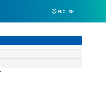
ENGLISH
学