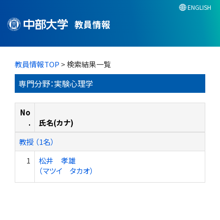
ENGLISH
教員情報
教員情報TOP
> 検索結果一覧
専門分野：実験心理学
No
.
氏名(カナ)
教授 （1名）
1
松井 孝雄
（マツイ タカオ）