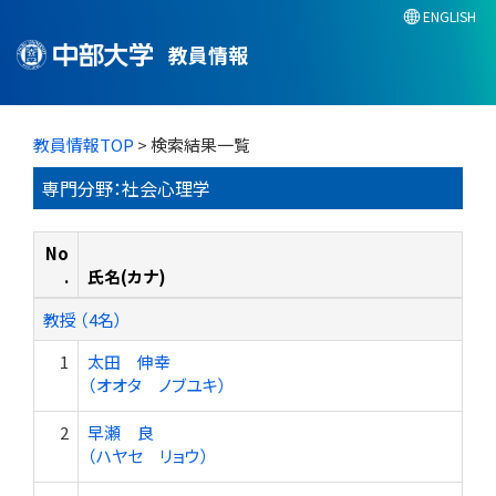
ENGLISH
教員情報
教員情報TOP
> 検索結果一覧
専門分野：社会心理学
No
.
氏名(カナ)
教授 （4名）
1
太田 伸幸
（オオタ ノブユキ）
2
早瀬 良
（ハヤセ リョウ）