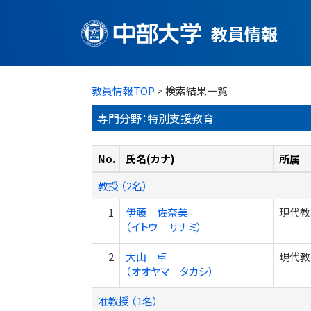
教員情報
教員情報TOP
> 検索結果一覧
専門分野：特別支援教育
No.
氏名(カナ)
所属
教授 （2名）
1
伊藤 佐奈美
現代教
（イトウ サナミ）
2
大山 卓
現代教
（オオヤマ タカシ）
准教授 （1名）