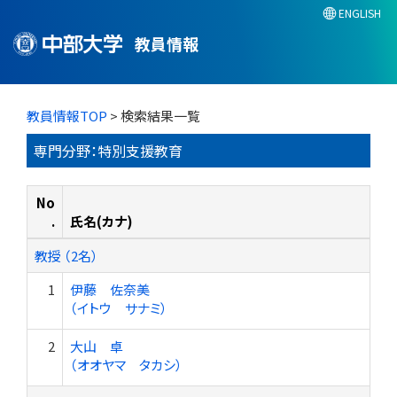
ENGLISH
教員情報
教員情報TOP
> 検索結果一覧
専門分野：特別支援教育
No
.
氏名(カナ)
教授 （2名）
1
伊藤 佐奈美
（イトウ サナミ）
2
大山 卓
（オオヤマ タカシ）