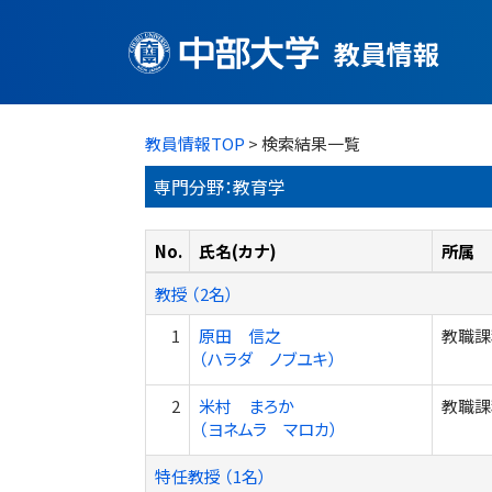
教員情報
教員情報TOP
> 検索結果一覧
専門分野：教育学
No.
氏名(カナ)
所属
教授 （2名）
1
原田 信之
教職課
（ハラダ ノブユキ）
2
米村 まろか
教職課
（ヨネムラ マロカ）
特任教授 （1名）