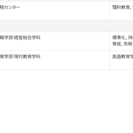
程センター
理科教育,
報学部 経営総合学科
標準化, 
育成, 気候
育学部 現代教育学科
英語教育学