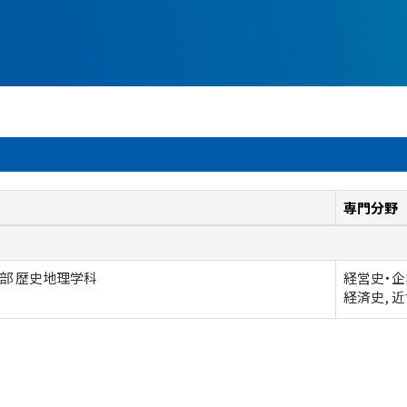
専門分野
部 歴史地理学科
経営史・企
経済史, 