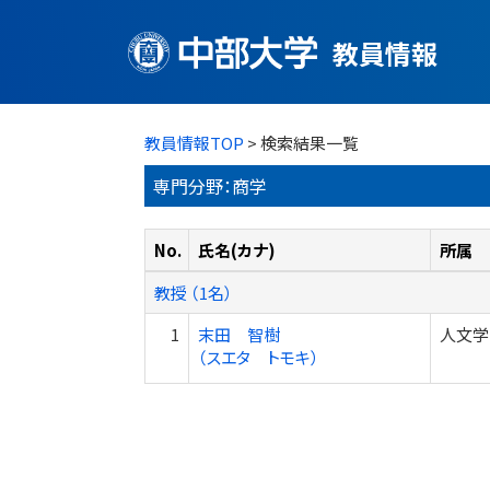
教員情報
教員情報TOP
> 検索結果一覧
専門分野：商学
No.
氏名(カナ)
所属
教授 （1名）
1
末田 智樹
人文学
（スエタ トモキ）