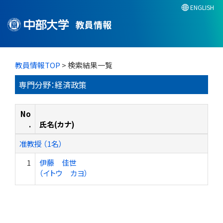
ENGLISH
教員情報
教員情報TOP
> 検索結果一覧
専門分野：経済政策
No
.
氏名(カナ)
准教授 （1名）
1
伊藤 佳世
（イトウ カヨ）