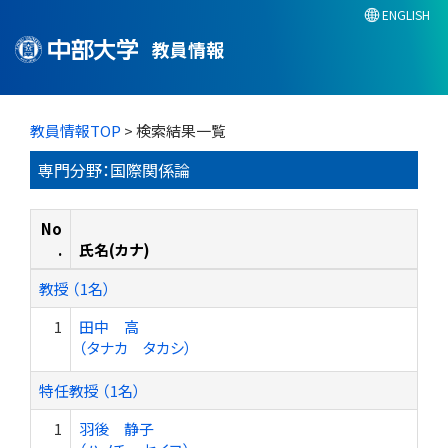
ENGLISH
教員情報
教員情報TOP
> 検索結果一覧
専門分野：国際関係論
No
.
氏名(カナ)
教授 （1名）
1
田中 高
（タナカ タカシ）
特任教授 （1名）
1
羽後 静子