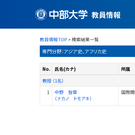
教員情報
教員情報TOP
> 検索結果一覧
専門分野：アジア史、アフリカ史
No.
氏名(カナ)
所属
教授 （1名）
1
中野 智章
国際関
（ナカノ トモアキ）