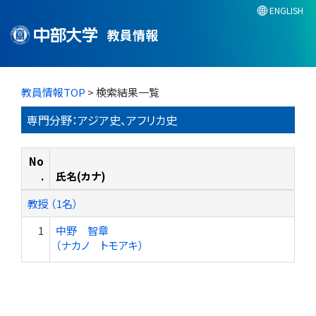
ENGLISH
教員情報
教員情報TOP
> 検索結果一覧
専門分野：アジア史、アフリカ史
No
.
氏名(カナ)
教授 （1名）
1
中野 智章
（ナカノ トモアキ）