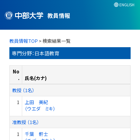
ENGLISH
教員情報
教員情報TOP
> 検索結果一覧
専門分野：日本語教育
No
.
氏名(カナ)
教授 （1名）
1
上田 美紀
（ウエダ ミキ）
准教授 （1名）
1
千葉 軒士