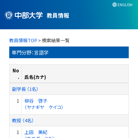
ENGLISH
教員情報
教員情報TOP
> 検索結果一覧
専門分野：言語学
No
.
氏名(カナ)
副学長 （1名）
1
柳谷 啓子
（ヤナギヤ ケイコ）
教授 （4名）
1
上田 美紀