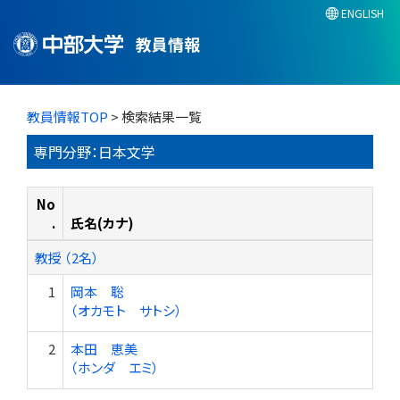
ENGLISH
教員情報
教員情報TOP
> 検索結果一覧
専門分野：日本文学
No
.
氏名(カナ)
教授 （2名）
1
岡本 聡
（オカモト サトシ）
2
本田 恵美
（ホンダ エミ）