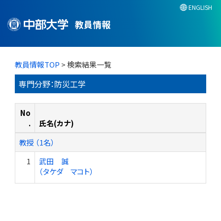
ENGLISH
教員情報
教員情報TOP
> 検索結果一覧
専門分野：防災工学
No
.
氏名(カナ)
教授 （1名）
1
武田 誠
（タケダ マコト）