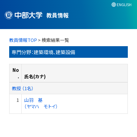
ENGLISH
教員情報
教員情報TOP
> 検索結果一覧
専門分野：建築環境、建築設備
No
.
氏名(カナ)
教授 （1名）
1
山羽 基
（ヤマハ モトイ）