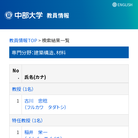
ENGLISH
教員情報
教員情報TOP
> 検索結果一覧
専門分野：建築構造、材料
No
.
氏名(カナ)
教授 （1名）
1
古川 忠稔
（フルカワ タダトシ）
特任教授 （1名）
1
稲井 栄一