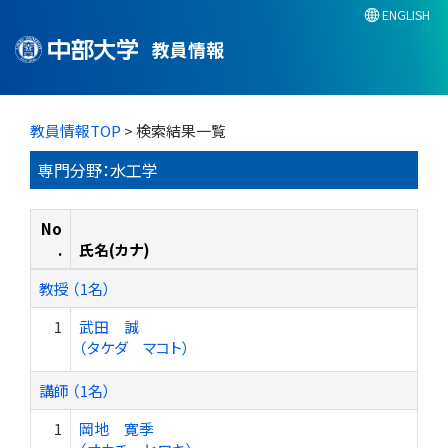
ENGLISH
教員情報
教員情報TOP
> 検索結果一覧
専門分野：水工学
No
.
氏名(カナ)
教授 （1名）
1
武田 誠
（タケダ マコト）
講師 （1名）
1
岡地 寛季