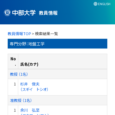
ENGLISH
教員情報
教員情報TOP
> 検索結果一覧
専門分野：地盤工学
No
.
氏名(カナ)
教授 （1名）
1
杉井 俊夫
（スギイ トシオ）
准教授 （1名）
1
余川 弘至