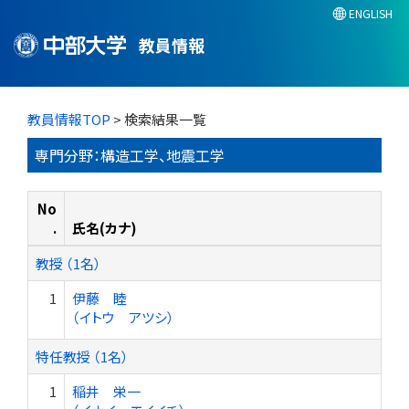
ENGLISH
教員情報
教員情報TOP
> 検索結果一覧
専門分野：構造工学、地震工学
No
.
氏名(カナ)
教授 （1名）
1
伊藤 睦
（イトウ アツシ）
特任教授 （1名）
1
稲井 栄一