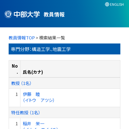
ENGLISH
教員情報
教員情報TOP
> 検索結果一覧
専門分野：構造工学、地震工学
No
.
氏名(カナ)
教授 （1名）
1
伊藤 睦
（イトウ アツシ）
特任教授 （1名）
1
稲井 栄一