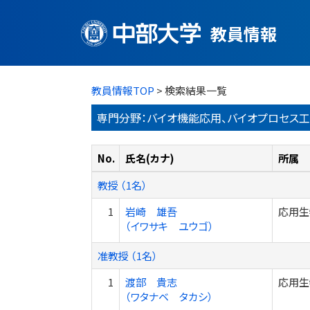
教員情報
教員情報TOP
> 検索結果一覧
専門分野：バイオ機能応用、バイオプロセス
No.
氏名(カナ)
所属
教授 （1名）
1
岩崎 雄吾
応用生
（イワサキ ユウゴ）
准教授 （1名）
1
渡部 貴志
応用生
（ワタナベ タカシ）