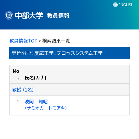
ENGLISH
教員情報
教員情報TOP
> 検索結果一覧
専門分野：反応工学、プロセスシステム工学
No
.
氏名(カナ)
教授 （1名）
1
波岡 知昭
（ナミオカ トモアキ）