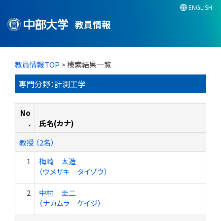
ENGLISH
教員情報
教員情報TOP
> 検索結果一覧
専門分野：計測工学
No
.
氏名(カナ)
教授 （2名）
1
梅崎 太造
（ウメザキ タイゾウ）
2
中村 圭二
（ナカムラ ケイジ）