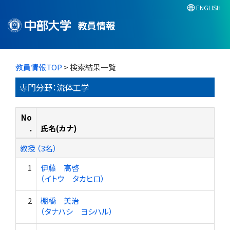
ENGLISH
教員情報
教員情報TOP
> 検索結果一覧
専門分野：流体工学
No
.
氏名(カナ)
教授 （3名）
1
伊藤 高啓
（イトウ タカヒロ）
2
棚橋 美治
（タナハシ ヨシハル）