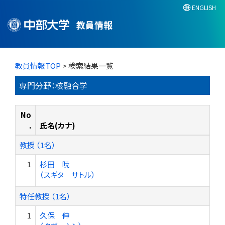
ENGLISH
教員情報
教員情報TOP
> 検索結果一覧
専門分野：核融合学
No
.
氏名(カナ)
教授 （1名）
1
杉田 暁
（スギタ サトル）
特任教授 （1名）
1
久保 伸