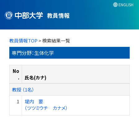
ENGLISH
教員情報
教員情報TOP
> 検索結果一覧
専門分野：生体化学
No
.
氏名(カナ)
教授 （1名）
1
堤内 要
（ツツミウチ カナメ）