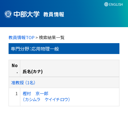
ENGLISH
教員情報
教員情報TOP
> 検索結果一覧
専門分野：応用物理一般
No
.
氏名(カナ)
准教授 （1名）
1
樫村 京一郎
（カシムラ ケイイチロウ）