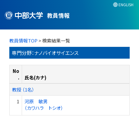
ENGLISH
教員情報
教員情報TOP
> 検索結果一覧
専門分野：ナノバイオサイエンス
No
.
氏名(カナ)
教授 （1名）
1
河原 敏男
（カワハラ トシオ）