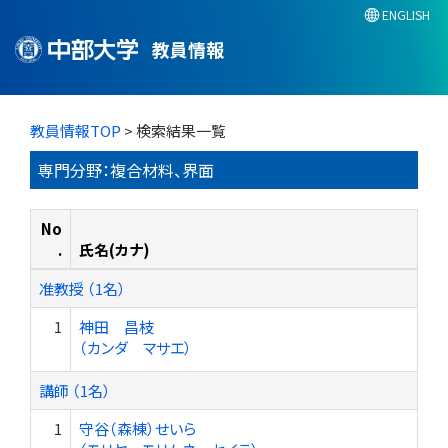
ENGLISH
教員情報
教員情報TOP
> 検索結果一覧
専門分野：複合材料、界面
No
.
氏名(カナ)
准教授 （1名）
1
神田 昌枝
（カンダ マサエ）
講師 （1名）
1
守谷（森棟）せいら