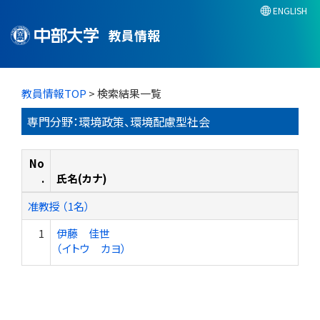
ENGLISH
教員情報
教員情報TOP
> 検索結果一覧
専門分野：環境政策、環境配慮型社会
No
.
氏名(カナ)
准教授 （1名）
1
伊藤 佳世
（イトウ カヨ）