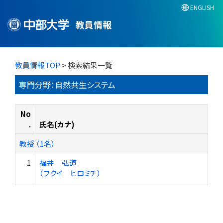
ENGLISH
教員情報
教員情報TOP
> 検索結果一覧
専門分野：自然共生システム
No
.
氏名(カナ)
教授 （1名）
1
福井 弘道
（フクイ ヒロミチ）